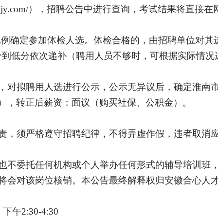
oshi.hxcyjy.com/），招聘公告中进行查询，考试结果
1比例确定参加体检人选。体检合格的，由招聘单位对
分到低分依次递补（聘用人员不够时，可根据实际情况
，对拟聘用人选进行公示，公示无异议后，确定淮南
），
转正后薪资
：
面议
（
购买
社保、公积金）。
责
，
须严格遵守招聘纪律，不得弄虚作假，违者取消
也不委托任何机构或个人举办任何形式的辅导培训班
将会对该岗位核销。本公告最终解释权归安徽合心人
0，下午2:30-
4
:
3
0