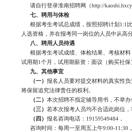
请自行登录淮南招聘网（
http://ka
七、聘用与体检
根据考生考试总成绩，按照招聘计划
1:
人选资格，并在报考同一岗位的人员中从高
八、聘用人员待遇
根据考生考试成绩、体检结果、考核材料
试用期
1个月，试用期薪资
：
面议（购买社保
九、其他事宜
（一）
报名人员要对提交材料的真实性负
将保留追究法律责任的权利。
（二）
本次招聘不指定辅导用书，不举办
（三）
若本次报考人员均不合适此岗位，
（四）
报名咨询电话：
19159549484
，
咨询时间：每周一至周五上午
9:00-11:3