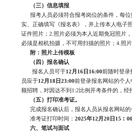
（三）信息填报
报考人员必须符合报考岗位的条件，每位
实、正确填写《报名表》，并上传本人电子
证件照片；2.照片必须为本人近期免冠照片，
必须是相机拍摄，不可用扫描的照片；4.照片
附：照片上传模板
（四）报名确认
报名人员可于
12
月
1
6
日
16:00
前随时登录
员应于
12
月
1
8
日
23
:00
前登录报名网站的个人
额招聘，对因达不到1:2比例开考条件的，
（五）打印准考证。
完成报名确认后，报名人员从报名网站的
准考证打印时间：
2025年
12
月
20
日
15︰0
六、笔试与面试