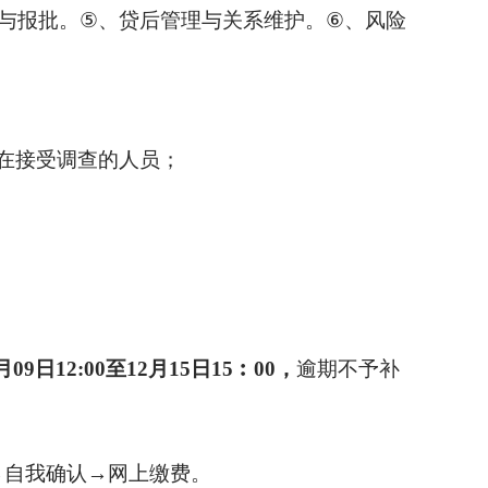
与报批。
⑤
、
贷
后管理与关系维护。
⑥
、风险
在接受调查的人员；
月
09
日
12:00
至
12
月
15
日
15
︰
00，
逾期不予补
→自我确认→网上缴费。