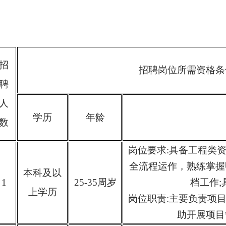
招
招聘岗位所需资格条
聘
人
学历
年龄
数
岗位要求
:具备工程类
全流程运作，熟练掌握
本科及以
1
2
5
-3
5
周岁
档工作;
上学历
岗位职责
:主要负责项
助开展项目