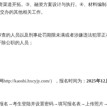
资渠道开拓。
③
、
融资方案设计与执行。
④
、
材料编制
交办的其他相关工作。
审查的人员以及刑事处罚期限未满或者涉嫌违法犯罪正
开除公职的人员；
网
http://kaoshi.hxcyjy.com/），报名时间为
：
2025年
12
报名→考生登陆并设置密码→填写报名表→上传照片